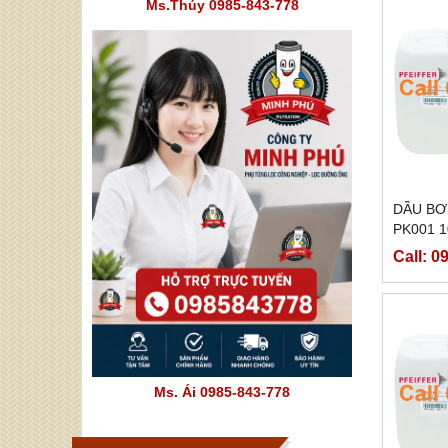
Ms.Thúy 0985-843-778
DẦU BƠ
PK001 1
Call: 0
Ms. Ái 0985-843-778