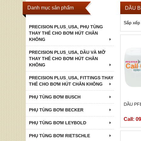
Danh mục sản phẩm
DẦU B
Sắp xếp
PRECISION PLUS_USA, PHỤ TÙNG
THAY THẾ CHO BƠM HÚT CHÂN
KHÔNG
PRECISION PLUS_USA, DẦU VÀ MỠ
THAY THẾ CHO BƠM HÚT CHÂN
KHÔNG
PRECISION PLUS_USA, FITTINGS THAY
THẾ CHO BƠM HÚT CHÂN KHÔNG
PHỤ TÙNG BƠM BUSCH
DẦU PF
PHỤ TÙNG BƠM BECKER
Call: 0
PHỤ TÙNG BƠM LEYBOLD
PHỤ TÙNG BƠM RIETSCHLE