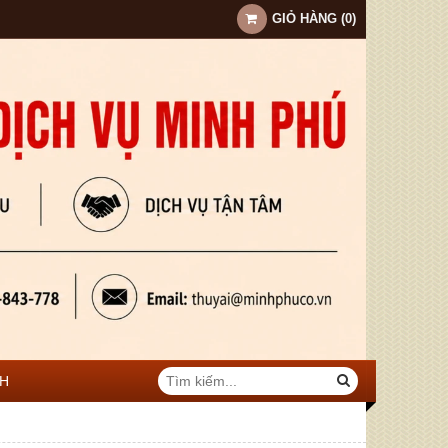
GIỎ HÀNG
(
0
)
NH