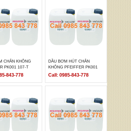
M CHÂN KHÔNG
DẦU BƠM HÚT CHÂN
R PK001 107-T
KHÔNG PFEIFFER PK001
107-T
985-843-778
Call: 0985-843-778