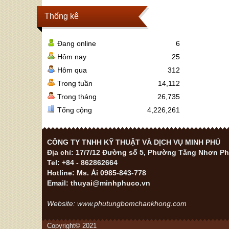
Thống kê
Đang online
6
Hôm nay
25
Hôm qua
312
Trong tuần
14,112
Trong tháng
26,735
Tổng cộng
4,226,261
CÔNG TY TNHH KỸ THUẬT VÀ DỊCH VỤ MINH PHÚ
Địa chỉ: 17/7/12 Đường số 5, Phường Tăng Nhơn Phú
Tel: +84 - 862862664
Hotline: Ms. Ái 0985-843-778
Email: thuyai@minhphuco.vn
Website: www.phutungbomchankhong.com
Copyright© 2021