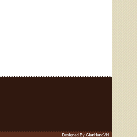
Designed By
GianHangVN