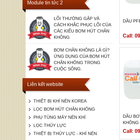
Module tin tức 2
LỖI THƯỜNG GẶP VÀ
DẦU PF
CÁCH KHẮC PHỤC LỖI CỦA
CÁC KIỂU BƠM HÚT CHÂN
Call: 0
KHÔNG
BƠM CHÂN KHÔNG LÀ GÌ?
ỨNG DỤNG CỦA BƠM HÚT
CHÂN KHÔNG TRONG
CUỘC SỐNG.
Liên kết website
THIẾT BỊ KHÍ NÉN KOREA
LỌC BƠM HÚT CHÂN KHÔNG
DẦU BƠ
PHỤ TÙNG MÁY NÉN KHÍ
KHÔNG 
LỌC THỦY LỰC
Call: 0
THIẾT BỊ THỦY LỰC - KHÍ NÉN