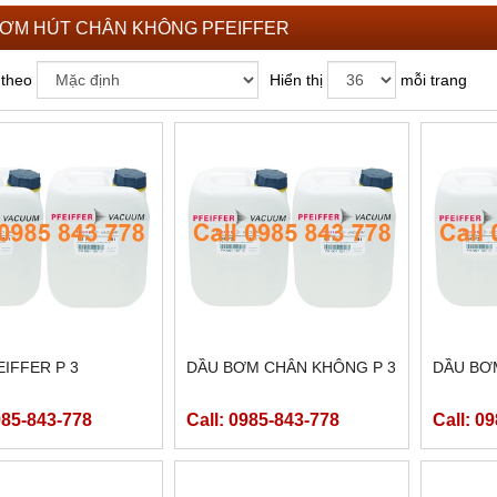
ƠM HÚT CHÂN KHÔNG PFEIFFER
 theo
Hiển thị
mỗi trang
EIFFER P 3
DẦU BƠM CHÂN KHÔNG P 3
DẦU BƠM
985-843-778
Call: 0985-843-778
Call: 0