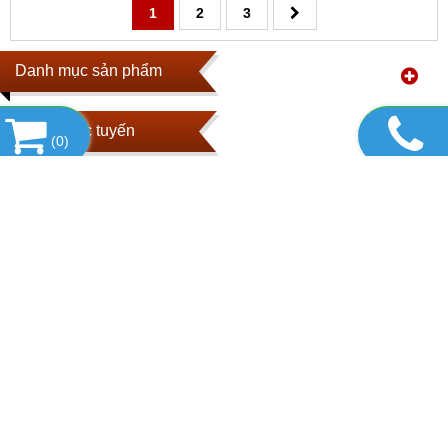
1
2
3
Danh mục sản phẩm
Hổ trợ trực tuyến
(
0
)
Module tin tức 2
Liên kết website
Thống kê
CÔNG TY TNHH KỸ THUẬT VÀ DỊCH VỤ MINH PHÚ
Địa chỉ: 17/7/12 Đường số 5, Phường Tăng Nhơn Phú, TP.
Hồ Chí Minh, Việt Nam
Tel: +84 - 862862664