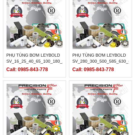
PHỤ TÙNG BƠM LEYBOLD
PHỤ TÙNG BƠM LEYBOLD
SV_16_25_40_65_100_180_200
SV_280_300_500_585_630_63
Call: 0985-843-778
Call: 0985-843-778