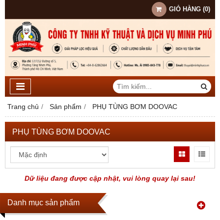
GIỎ HÀNG
(
0
)
Trang chủ
Sản phẩm
PHỤ TÙNG BƠM DOOVAC
PHỤ TÙNG BƠM DOOVAC
Dữ liệu đang được cập nhật, vui lòng quay lại sau!
Danh mục sản phẩm