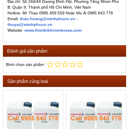
Địa chỉ: Số 244/44 Dương Đình Hội, Phường Tăng Nhơn Phú
B, Quận 9, Thành phố Hồ Chí Minh, Việt Nam
Hotline:
Mr Thao 0985 459 559
Hoăc
Ms Ái 0985 843 778
Email:
thao.hoang@minhphuco.vn
-
thuyai@minhphuco.vn
Website:
www.thietbikhinenkorea.com
Đánh giá sản phẩm
Bình chọn sản phẩm:
Sản phẩm cùng loại